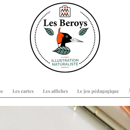
ue
Les cartes
Les affiches
Le jeu pédagogique